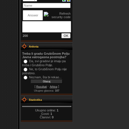
200
Anketa
Treba li gradu Grubišnom Polju
Javna vatrogasna postrojba?
Da, svi gradovi je imaju pa
treba i Grubišno Polje.
Ne, to Grubišnom Polju nije
potrebno.
Neznam, šta bi rekao...
[
·
]
Rezultati
Arhiva
Ukupno glasova:
107
Statistika
Ukupno online:
1
Gosti:
1
Članovi:
0