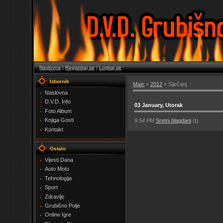
Naslovna
|
Registriraj se
|
Logiraj se
Izbornik
Main
»
2012
»
Siječanj
Naslovna
D.V.D. Info
03 January, Utorak
Foto Album
Knjiga Gosti
9:54 PM
Sretni blagdani
(1)
Kontakt
Ostalo
Vijesti Dana
Auto Moto
Tehnologija
Sport
Zdravlje
Grubišno Polje
Online Igre