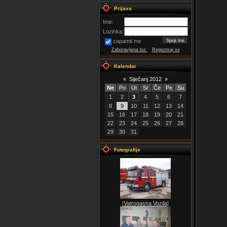
Prijava
Ime:
Lozinka:
zapamti me
Zaboravljena loz.
·
Registriraj se
Kalendar
«
Siječanj 2012
»
Ne
Po
Ut
Sr
Če
Pe
Su
1
2
3
4
5
6
7
8
9
10
11
12
13
14
15
16
17
18
19
20
21
22
23
24
25
26
27
28
29
30
31
Fotografije
[
Vatrogasna Vozila
]