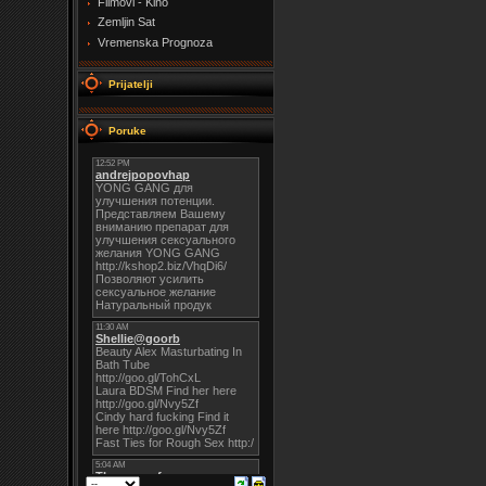
Filmovi - Kino
Zemljin Sat
Vremenska Prognoza
Prijatelji
Poruke