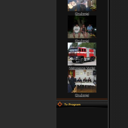
[
Druženja
]
[
Druženja
]
[
Vatrogasna Vozila
]
[
Druženja
]
Tv Program