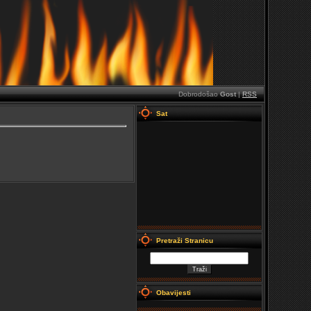
Dobrodošao
Gost
|
RSS
Sat
Pretraži Stranicu
Obavijesti